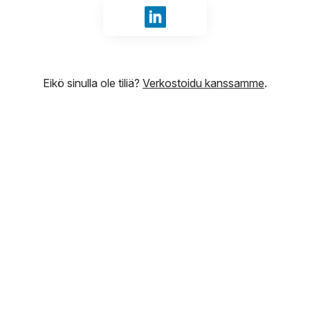
Kirjaudu sisään tunnuksilla Li
Eikö sinulla ole tiliä?
Verkostoidu kanssamme
.