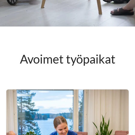
Voit hakea kauttamme myös suoraan
itseäsi kiinnostavaa työmahdollisuutta.
Avoimet työpaikat