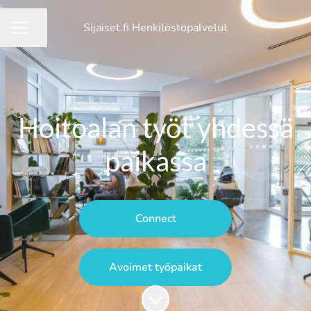
Sijaiset.fi Henkilöstöpalvelut
Jaa sivu
Uravalikko
Hoitoalan työt yhdessä
paikassa
Connect
Avoimet työpaikat
Siirry sisältöön