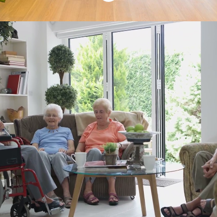
Keikkatyöt ja
määräaikaisuudet
yhdessä paikassa
Sijaiset.fi Henkilöstöpalvelut tarjoaa
sosiaali- ja terveysalan keikkatöitä ja
määräaikaisia työpaikkoja ympäri Suomea.
Lähettämällä meille avoimen hakemuksen,
otamme sinuun heti yhteyttä, kun
osaamistasi vastaava paikka vapautuu.