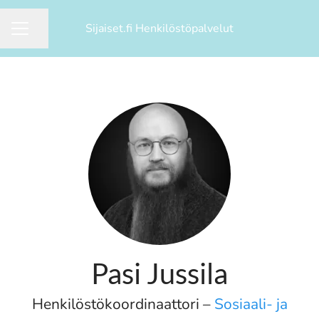
Sijaiset.fi Henkilöstöpalvelut
Jaa sivu
Uravalikko
Pasi Jussila
Henkilöstökoordinaattori –
Sosiaali- ja